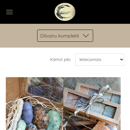
Dāvanu komplekti
Kārtot pēc