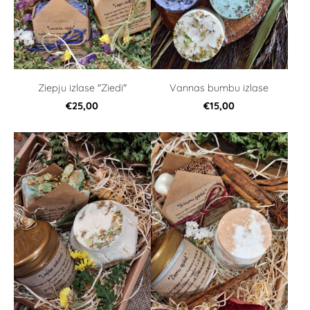
Ziepju izlase "Ziedi"
Vannas bumbu izlase
€25,00
€15,00