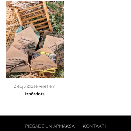
Ziepju izlase vīriešiem
Izpārdots
PIEGĀDE UN APMAKSA
KONTAKTI