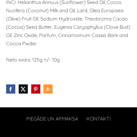
INCI: Helianthus Annuus (Sunflower) Seed Oil, Cocos
Nucifera (Coconut) Milk and Oil, Lard, Olea Europaea
(Olive) Fruit Oil, Sodium Hydroxide, Theobroma Cacao
(Cocoa) Seed Butter, Eugenia Caryophyllus (Clove Bud)
Oil, Zinc Oxide, Parfum, Cinnamomum Cassia Bark and
Cocoa Pwder.
Neto svars: 125g +/- 10g
PIEGĀDE UN APMAKSA
KONTAKTI