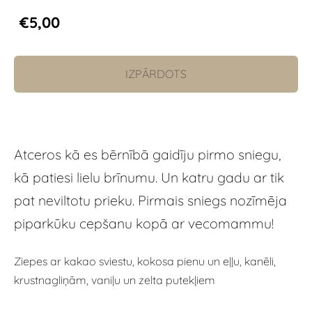
€5,00
IZPĀRDOTS
Atceros kā es bērnībā gaidīju pirmo sniegu,
kā patiesi lielu brīnumu. Un katru gadu ar tik
pat neviltotu prieku. Pirmais sniegs nozīmēja
piparkūku cepšanu kopā ar vecomammu!
Ziepes ar kakao sviestu, kokosa pienu un eļļu, kanēli,
krustnagliņām, vaniļu un zelta putekļiem