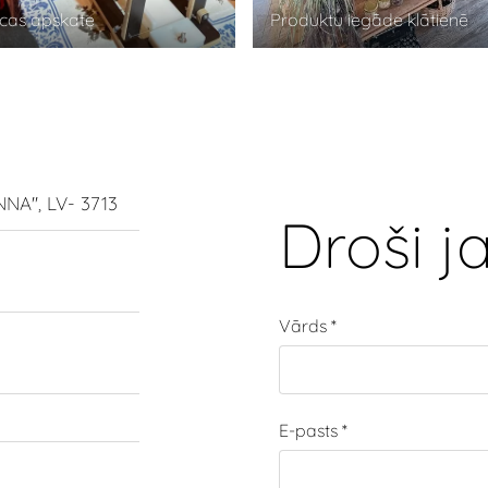
cas apskate
Produktu iegāde klātienē
NA'', LV- 3713
D
roši j
Vārds
*
E-pasts
*