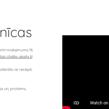
nīcas
ņemt maksimums 16
ais cilvēku skaits 6
!
teriālu ar recepti,
ēja un, protams,
.