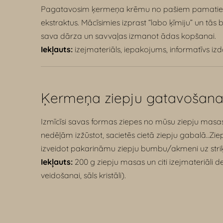
Pagatavosim ķermeņa krēmu no pašiem pamatiem. T
ekstraktus. Mācīsimies izprast “labo ķīmiju” un t
sava dārza un savvaļas izmanot ādas kopšanai.
Iekļauts:
izejmateriāls, iepakojums, informatīvs izd
Ķ
ermeņa ziepju gatavošan
Izmīcīsi savas formas ziepes no mūsu ziepju masas,
nedēļām izžūstot, sacietēs cietā ziepju gabalā..Zie
izveidot pakarināmu ziepju bumbu/akmeni uz striķ
Iekļauts:
200 g ziepju masas un citi izejmateriāli d
veidošanai, sāls kristāli).