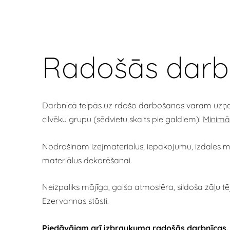
R
adošās darb
Darbnīcā telpās uz rdošo darbošanos varam uz
cilvēku grupu (sēdvietu skaits pie galdiem)!
Minimāl
Nodrošinām izejmateriālus, iepakojumu, izdales ma
materiālus dekorēšanai.
Neizpaliks mājīga, gaiša atmosfēra, sildoša zāļu t
Ezervannas stāsti.
Piedāvājam arī izbraukuma radošās darbnīcas