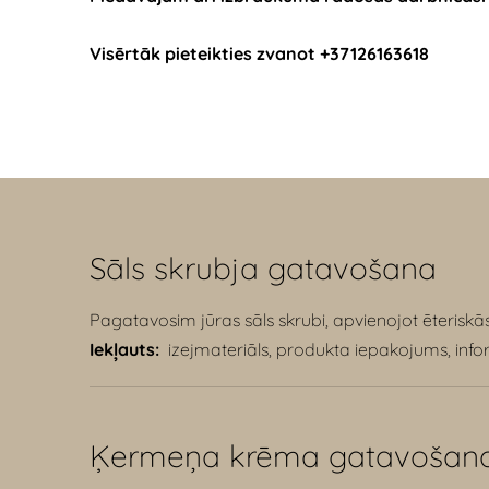
Visērtāk pieteikties zvanot +37126163618
S
āls skrubja gatavošana
Pagatavosim jūras sāls skrubi, apvienojot ēteriskās
Iekļauts:
izejmateriāls, produkta iepakojums, info
Ķ
ermeņa krēma gatavošan