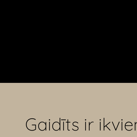
G
aidīts ir ikvie