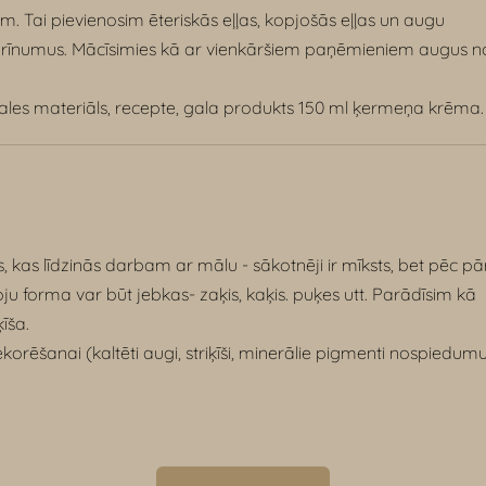
ai pievienosim ēteriskās eļļas, kopjošās eļļas un augu
ās brīnumus. Mācīsimies kā ar vienkāršiem paņēmieniem augus n
ales materiāls, recepte, g
ala produkts 150 ml ķermeņa krēma.
a
 kas līdzinās darbam ar mālu - sākotnēji ir mīksts, bet pēc pār
pju forma var būt jebkas- zaķis, kaķis. puķes utt. Parādīsim kā
īša.
ekorēšanai (kaltēti augi, striķīši, minerālie pigmenti nospiedum