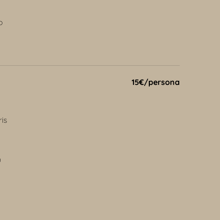
o
15€/persona
is
u