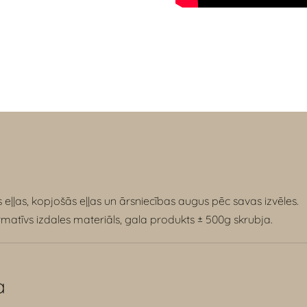
 eļļas, kopjošās eļļas un ārsniecības augus pēc savas izvēles.
rmatīvs izdales materiāls, gala produkts
± 500g skrubja.
a