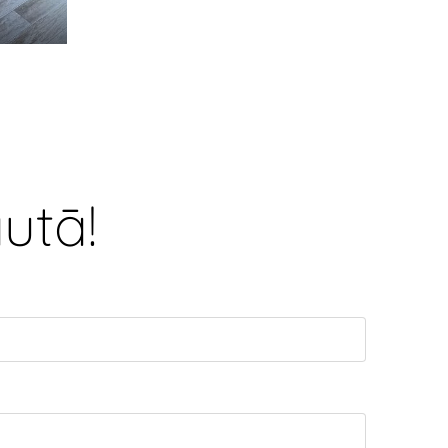
autā!