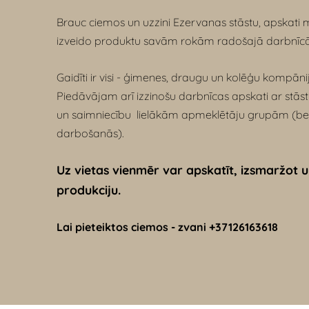
Brauc ciemos un
uzzini Ezervanas stāstu,
apskati 
izveido produktu savām rokām radošajā darbnīc
Gaidīti ir visi - ģimenes, draugu un kolēģu kompānija
Piedāvājam
arī
izzinošu darbnīcas apskati ar stās
un saimniecību lielākām apmeklētāju grupām (b
darbošanās).
Uz vietas vienmēr var apskatīt, izsmaržot 
produkciju.
Lai pieteiktos ciemos - zvani +37126163618