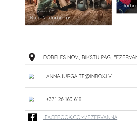
Darbnī
Radošā darbnīcas
DOBELES NOV., BIKSTU PAG., ''EZERVAN
ANNAJURGAITE@INBOX.LV
+371 26 163 618
FACEBOOK.COM/EZERVANNA