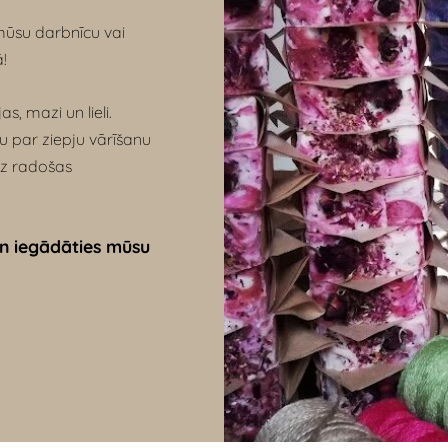
mūsu darbnīcu vai
ā!
s, mazi un lieli.
tu par ziepju vārīšanu
ez radošas
un iegādāties mūsu