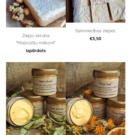
Saimniecības ziepes
Ziepju skrubis
€3,50
"Maijrozīšu mākonī"
Izpārdots