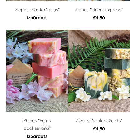
Ziepes "Eža kažociņš"
Ziepes "Orient express"
Izpārdots
€4,50
Ziepes "Fejas
Ziepes "Saulgriežu rīts"
apakšsvārki"
€4,50
Izpārdots