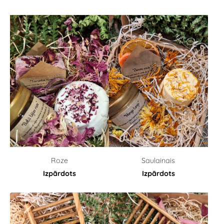
Roze
Saulainais
Izpārdots
Izpārdots