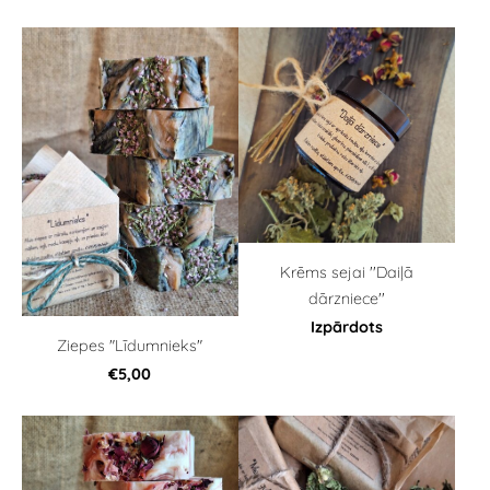
Krēms sejai ''Daiļā
dārzniece''
Izpārdots
Ziepes "Līdumnieks"
€5,00