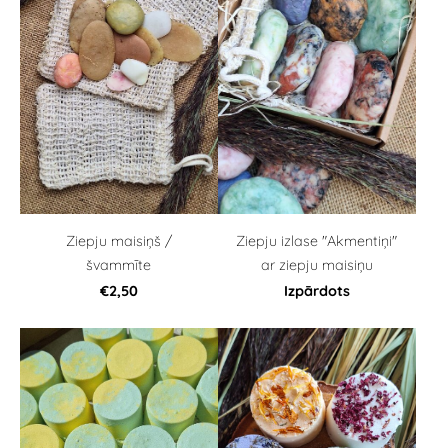
Ziepju maisiņš /
Ziepju izlase "Akmentiņi"
švammīte
ar ziepju maisiņu
€2,50
Izpārdots