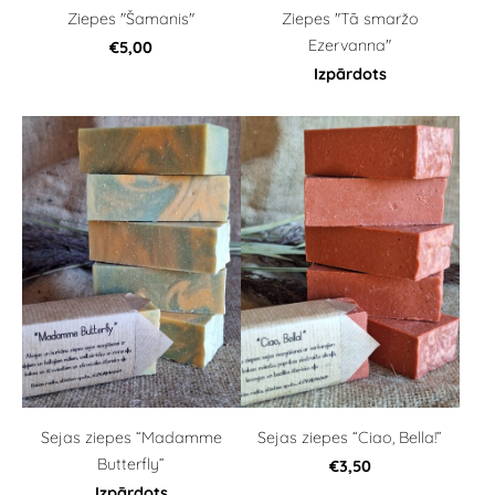
Ziepes "Šamanis"
Ziepes "Tā smaržo
Ezervanna"
€5,00
Izpārdots
Sejas ziepes “Madamme
Sejas ziepes “Ciao, Bella!”
Butterfly”
€3,50
Izpārdots