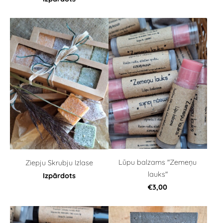
Lūpu balzams "Zemeņu
Ziepju Skrubju Izlase
lauks"
Izpārdots
€3,00