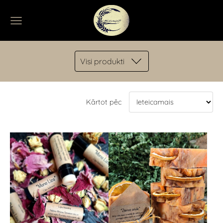
Visi produkti
Kārtot pēc