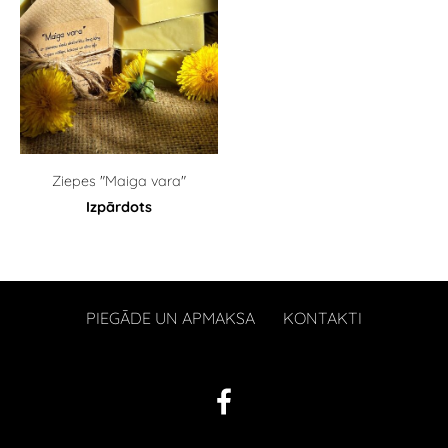
Ziepes "Maiga vara"
Izpārdots
PIEGĀDE UN APMAKSA
KONTAKTI