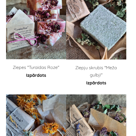
Ziepes "Turaidas Roze"
Ziepju skrubis "Meža
gulbji''
Izpārdots
Izpārdots