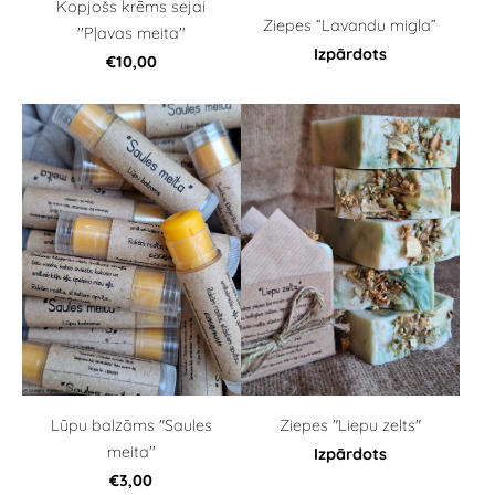
Kopjošs krēms sejai
Ziepes “Lavandu migla”
''Pļavas meita''
Izpārdots
€10,00
Lūpu balzāms "Saules
Ziepes "Liepu zelts"
meita''
Izpārdots
€3,00