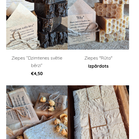
Ziepes “Dzimtenes svētie
Ziepes "Rūta"
bērzi”
Izpārdots
€4,50