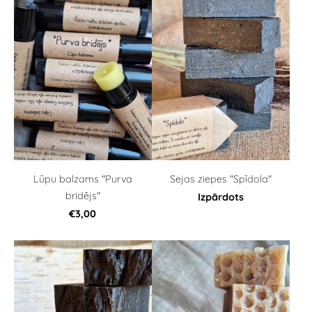
Lūpu balzams "Purva
Sejas ziepes "Spīdola"
bridējs"
Izpārdots
€3,00