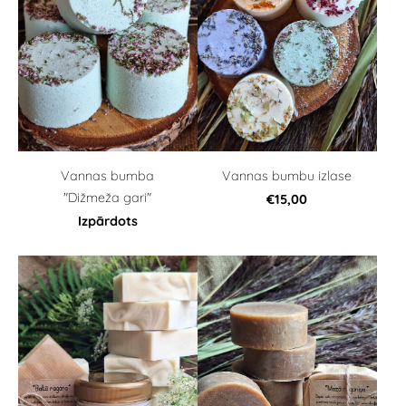
Vannas bumba
Vannas bumbu izlase
"Dižmeža gari"
€15,00
Izpārdots