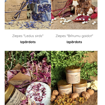
Ziepes "Ledus sirds"
Ziepes "Brīnumu gaidot"
Izpārdots
Izpārdots