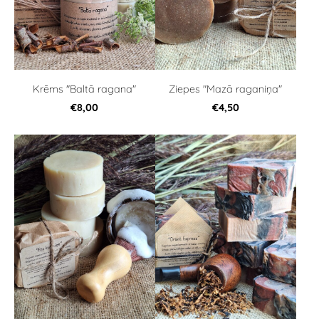
Krēms "Baltā ragana"
Ziepes "Mazā raganiņa"
€8,00
€4,50