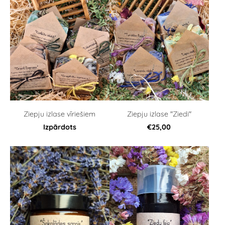
Ziepju izlase vīriešiem
Ziepju izlase "Ziedi"
Izpārdots
€25,00