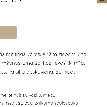
s meitiņas vārds. Ar šīm ziepēm viņa
mšanas. Smarža, kas liekas tik mīļa,
ties, kā siltā apskāvienā. Bērnības
melītēm, bišu vasku, medu,
sinszāles ziedu izvilkumu saulespuķu