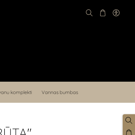
anu komplekti
Vannas bumbas
RŪTA"