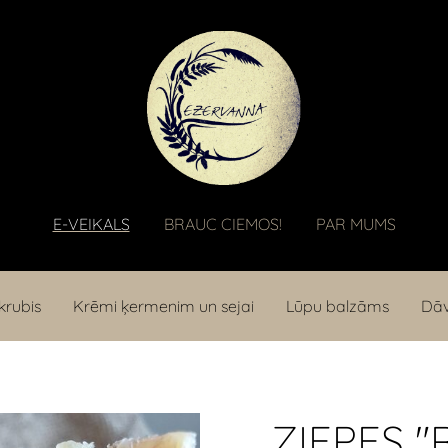
E-VEIKALS
BRAUC CIEMOS!
PAR MUMS
krubis
Krēmi ķermenim un sejai
Lūpu balzāms
Dāv
ZIEPES "