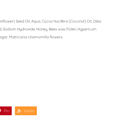
nflower) Seed Oil, Aqua, Cocos Nucifera (Coconut) Oil, Olea
ard, Sodium Hydroxide, Honey, Bees wax, Polen, Hypericum
negar, Matricaria chamomilla flowers.
Pin
Ieteikt