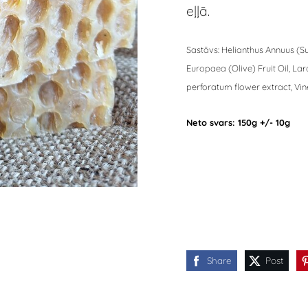
eļļā.
Sastāvs: Helianthus Annuus (Su
Europaea (Olive) Fruit Oil, L
perforatum flower extract, Vi
Neto svars: 150g +/- 10g
Share
Post