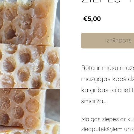
€5,00
IZPĀRDOTS
Rūta ir mūsu mazā
mazgājas kopš dzi
ka gribas tajā ietī
smarža...
Maigas ziepes ar ku
ziedputekšņiem un a