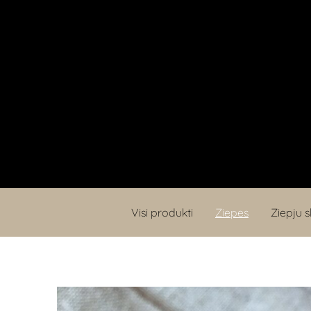
Visi produkti
Ziepes
Ziepju s