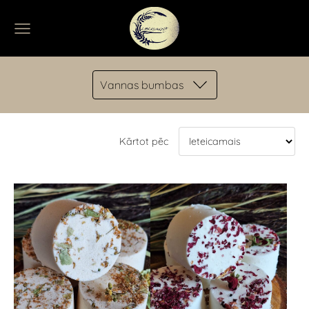
Vannas bumbas
Kārtot pēc