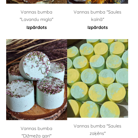
Vannas bumba
Vannas bumba "Saules
"Lavandu migla"
kalnā"
Izpārdots
Izpārdots
Vannas bumba "Saules
Vannas bumba
zaķēns"
"Dižmeža gari"