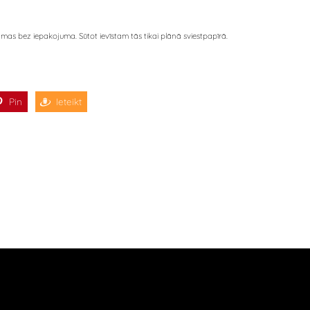
as bez iepakojuma. Sūtot ievīstam tās tikai plānā sviestpapīrā.
Pin
Ieteikt