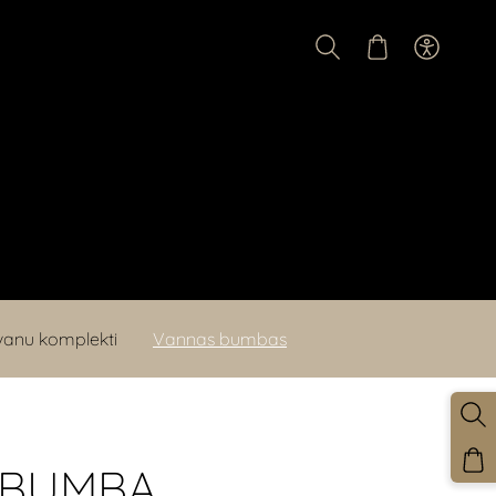
anu komplekti
Vannas bumbas
 BUMBA