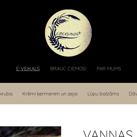
E-VEIKALS
BRAUC CIEMOS!
PAR MUMS
krubis
Krēmi ķermenim un sejai
Lūpu balzāms
Dāv
VANNAS