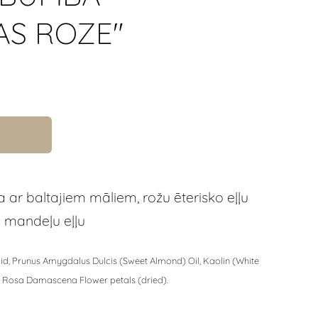
AS ROZE"
r baltajiem māliem, rožu ēterisko eļļu
 mandeļu eļļu
cid, Prunus Amygdalus Dulcis (Sweet Almond) Oil, Kaolin (White
, Rosa Damascena Flower petals (dried).