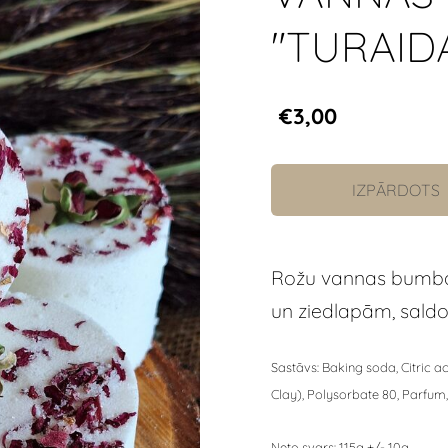
"TURAID
€3,00
IZPĀRDOTS
Rožu vannas bumba a
un ziedlapām, saldo
Sastāvs: Baking soda, Citric a
Clay), Polysorbate 80, Parfum
Neto svars: 115g +/- 10g