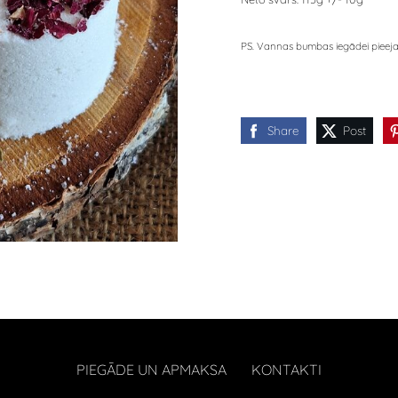
PS. Vannas bumbas iegādei pieejam
Share
Post
PIEGĀDE UN APMAKSA
KONTAKTI