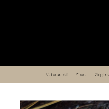
Visi produkti
Ziepes
Ziepju s