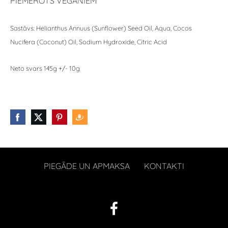
PIEMĒROTS VEGĀNIEM
Sastāvs: Helianthus Annuus (Sunflower) Seed Oil, Aqua, Cocos
Nucifera (Coconut) Oil, Sodium Hydroxide, Citric Acid
Neto svars 145g +/- 10g
PIEGĀDE UN APMAKSA
KONTAKTI