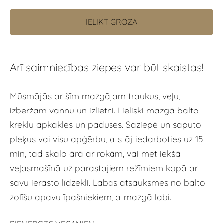
IELIKT GROZĀ
Arī saimniecības ziepes var būt skaistas!
Mūsmājās ar šīm mazgājam traukus, veļu,
izberžam vannu un izlietni. Lieliski mazgā balto
kreklu apkakles un paduses. Saziepē un saputo
pleķus vai visu apģērbu, atstāj iedarboties uz 15
min, tad skalo ārā ar rokām, vai met iekšā
veļasmašīnā uz parastajiem režīmiem kopā ar
savu ierasto līdzekli. Labas atsauksmes no balto
zolīšu apavu īpašniekiem, atmazgā labi.