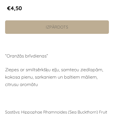
€4,50
IZPĀRDOTS
“Oranžās brīvdienas”
Ziepes ar smiltsērkšķu eļļu, samteņu ziedlapām,
kokosa pienu, sarkaniem un baltiem māliem,
citrusu aromātu
Sastāvs: Hippophae Rhamnoides (Sea Buckthorn) Fruit