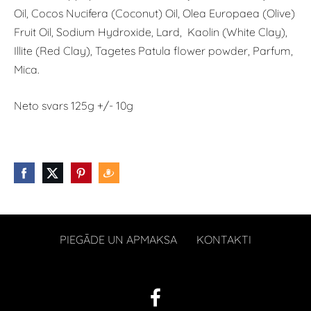
Oil, Cocos Nucifera (Coconut) Oil, Olea Europaea (Olive)
Fruit Oil, Sodium Hydroxide, Lard, Kaolin (White Clay),
Illite (Red Clay), Tagetes Patula flower powder, Parfum,
Mica.
Neto svars 125g +/- 10g
PIEGĀDE UN APMAKSA
KONTAKTI