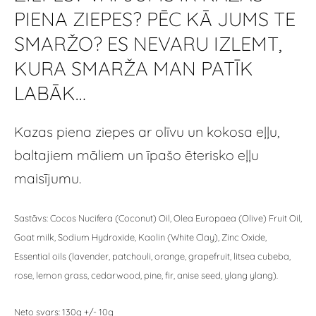
PIENA ZIEPES? PĒC KĀ JUMS TE
SMARŽO? ES NEVARU IZLEMT,
KURA SMARŽA MAN PATĪK
LABĀK…
Kazas piena ziepes ar olīvu un kokosa eļļu,
baltajiem māliem un īpašo ēterisko eļļu
maisījumu.
Sastāvs: Cocos Nucifera (Coconut) Oil, Olea Europaea (Olive) Fruit Oil,
Goat milk, Sodium Hydroxide, Kaolin (White Clay), Zinc Oxide,
Essential oils (lavender, patchouli, orange, grapefruit, litsea cubeba,
rose, lemon grass, cedarwood, pine, fir, anise seed, ylang ylang).
Neto svars: 130g +/- 10g