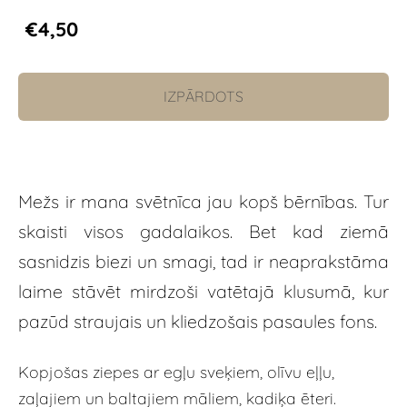
€4,50
IZPĀRDOTS
Mežs ir mana svētnīca jau kopš bērnības. Tur
skaisti visos gadalaikos. Bet kad ziemā
sasnidzis biezi un smagi, tad ir neaprakstāma
laime stāvēt mirdzoši vatētajā klusumā, kur
pazūd straujais un kliedzošais pasaules fons.
Kopjošas ziepes ar egļu sveķiem, olīvu eļļu,
zaļajiem un baltajiem māliem, kadiķa ēteri.