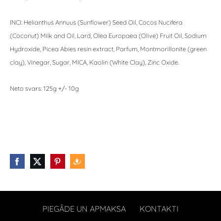
INCI: Helianthus Annuus (Sunflower) Seed Oil, Cocos Nucifera
(Coconut) Milk and Oil, Lard, Olea Europaea (Olive) Fruit Oil, Sodium
Hydroxide, Picea Abies resin extract, Parfum, Montmorillonite (green
clay), Vinegar, Sugar, MICA, Kaolin (White Clay), Zinc Oxide.
Neto svars: 125g +/- 10g
PIEGĀDE UN APMAKSA
KONTAKTI