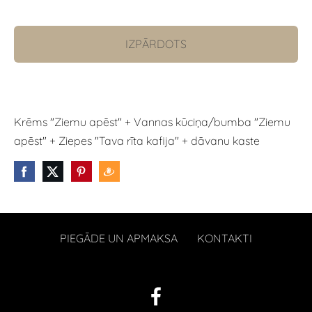
IZPĀRDOTS
Krēms "Ziemu apēst" + Vannas kūciņa/bumba "Ziemu
apēst" + Ziepes "Tava rīta kafija" + dāvanu kaste
PIEGĀDE UN APMAKSA
KONTAKTI