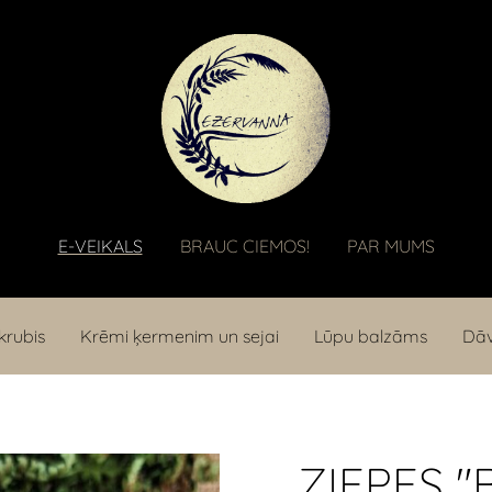
E-VEIKALS
BRAUC CIEMOS!
PAR MUMS
krubis
Krēmi ķermenim un sejai
Lūpu balzāms
Dāv
ZIEPES 