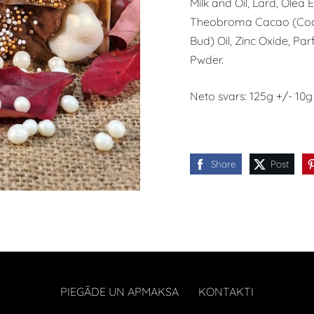
Milk and Oil, Lard, Olea
Theobroma Cacao (Cocoa
Bud) Oil, Zinc Oxide, 
Pwder.
Neto svars: 125g +/- 10g
Share
Post
PIEGĀDE UN APMAKSA
KONTAKTI