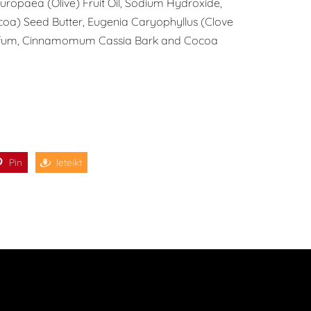
 Europaea (Olive) Fruit Oil, Sodium Hydroxide,
) Seed Butter, Eugenia Caryophyllus (Clove
Parfum, Cinnamomum Cassia Bark and Cocoa
Pin
Ieteikt