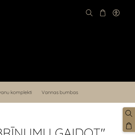
anu komplekti
Vannas bumbas
"BRĪNUMU GAIDOT"