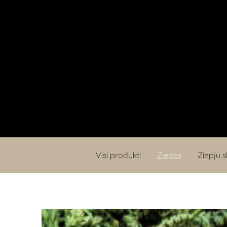
Visi produkti
Ziepes
Ziepju s