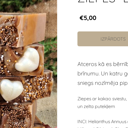
€5,00
IZPĀRDOTS
Atceros kā es bērnīb
brīnumu. Un katru ga
sniegs nozīmēja p
Ziepes ar kakao sviestu, 
un zelta putekļiem
INCI: Helianthus Annuus