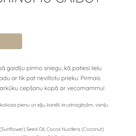
ā gaidīju pirmo sniegu, kā patiesi lielu
du ar tik pat neviltotu prieku. Pirmais
iparkūku cepšanu kopā ar vecomammu!
kokosa pienu un eļļu, kanēli, krustnagliņām, vaniļu
 (Sunflower) Seed Oil, Cocos Nucifera (Coconut)