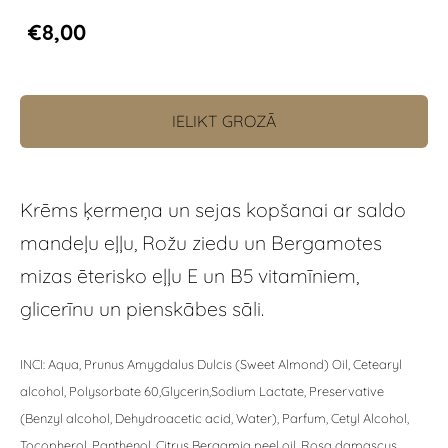
€8,00
IELIKT GROZĀ
Krēms ķermeņa un sejas kopšanai ar saldo
mandeļu eļļu, Rožu ziedu un Bergamotes
mizas ēterisko eļļu E un B5 vitamīniem,
glicerīnu un pienskābes sāli.
INCI: Aqua, Prunus Amygdalus Dulcis (Sweet Almond) Oil,
Cetearyl
alcohol, Polysorbate 60,Glycerin,
Sodium Lactate, Preservative
(Benzyl alcohol, Dehydroacetic acid, Water), Parfum, Cetyl Alcohol,
Tocopherol, Panthenol, Citrus Bergamia peel oil, Rosa damascus